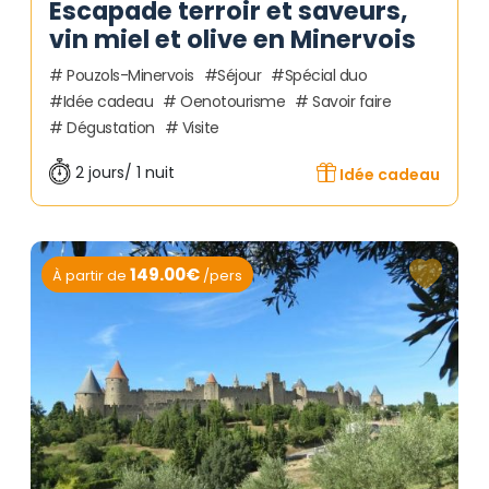
Escapade terroir et saveurs,
vin miel et olive en Minervois
Pouzols-Minervois
Séjour
Spécial duo
Idée cadeau
Oenotourisme
Savoir faire
Dégustation
Visite
2 jours/ 1 nuit
Idée cadeau
149.00€
À partir de
/pers