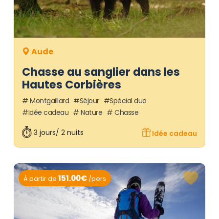
Aude
Chasse au sanglier dans les
Hautes Corbières
Montgaillard
Séjour
Spécial duo
Idée cadeau
Nature
Chasse
3 jours/ 2 nuits
Idée cadeau
151.00€
À partir de
/pers