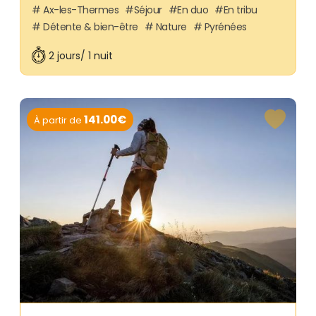
Ax-les-Thermes
Séjour
En duo
En tribu
Détente & bien-être
Nature
Pyrénées
2 jours/ 1 nuit
141.00€
À partir de