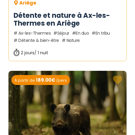
Ariège
Détente et nature à Ax-les-
Thermes en Ariège
Ax-les-Thermes
Séjour
En duo
En tribu
Détente & bien-être
Nature
2 jours/ 1 nuit
189.00€
À partir de
/pers