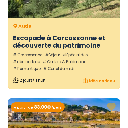
Aude
Escapade à Carcassonne et
découverte du patrimoine
Carcassonne
Séjour
Spécial duo
Idée cadeau
Culture & Patrimoine
Romantique
Canal du midi
2 jours/ 1 nuit
Idée cadeau
83.00€
À partir de
/pers