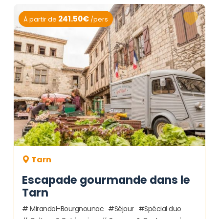
241.50€
À partir de
/pers
Tarn
Escapade gourmande dans le
Tarn
Mirandol-Bourgnounac
Séjour
Spécial duo