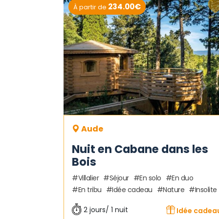
234.00€
À partir de
Aude
Nuit en Cabane dans les
Bois
Villalier
Séjour
En solo
En duo
En tribu
Idée cadeau
Nature
Insolite
2 jours/ 1 nuit
Idée cadea