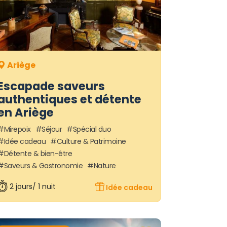
Ariège
Escapade saveurs
authentiques et détente
en Ariège
Mirepoix
Séjour
Spécial duo
Idée cadeau
Culture & Patrimoine
Détente & bien-être
Saveurs & Gastronomie
Nature
2 jours/ 1 nuit
Idée cadeau