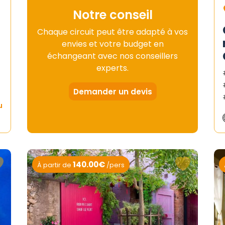
Notre conseil
Chaque circuit peut être adapté à vos
envies et votre budget en
échangeant avec nos conseillers
experts.
Demander un devis
u
140.00€
À partir de
/pers