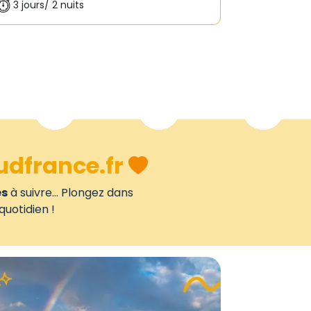
3 jours/ 2 nuits
udfrance.fr
es
à suivre... Plongez dans
quotidien !