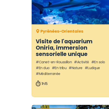
Pyrénées-Orientales
Visite de l'aquarium
Oniria, immersion
sensorielle unique
Canet-en-Roussillon
Activité
En solo
En duo
En tribu
Nature
Ludique
Méditerranée
1h15