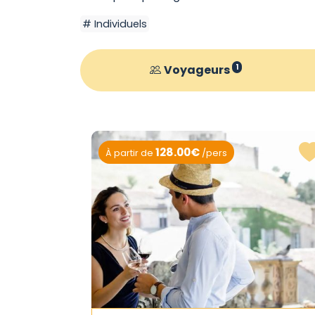
Individuels
Voyageurs
1
128.00€
À partir de
/pers