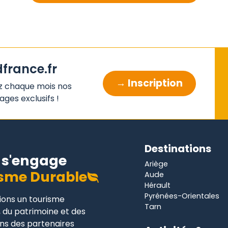
dfrance.fr
→ Inscription
z chaque mois nos
ges exclusifs !
Destinations
s'engage
Ariège
sme Durable
Aude
Hérault
Pyrénées-Orientales
gions un tourisme
Tarn
 du patrimoine et des
ons des partenaires