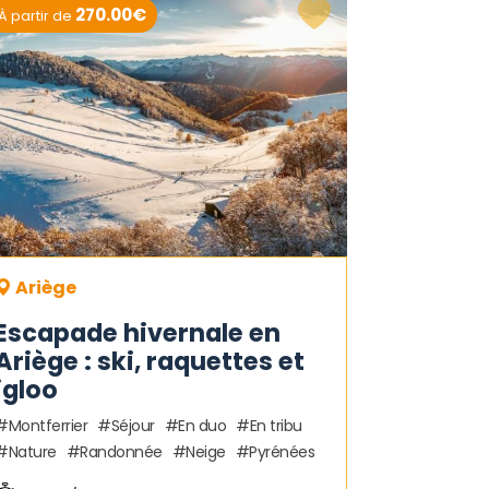
270.00€
À partir de
Ariège
Escapade hivernale en
Ariège : ski, raquettes et
igloo
Montferrier
Séjour
En duo
En tribu
Nature
Randonnée
Neige
Pyrénées