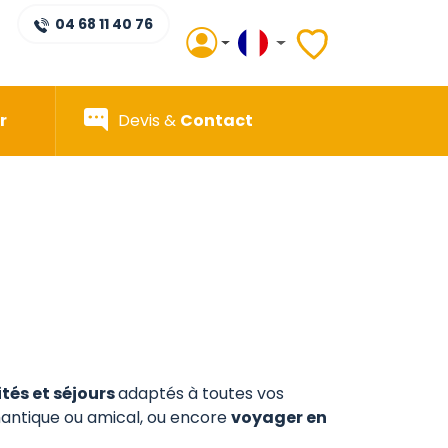
04 68 11 40 76
r
Devis &
Contact
ités et séjours
adaptés à toutes vos
ntique ou amical, ou encore
voyager en