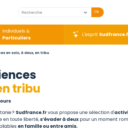
Ok
Individuels &
L'esprit
Sudfrance.f
Particuliers
es en solo, à deux, en tribu
riences
en tribu
jours
tanie ?
Sudfrance.fr
vous propose une sélection d'
activ
 en toute liberté,
s’évader à deux
pour un moment roma
bliables
en famille ou entre amis.