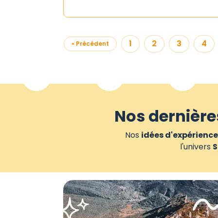
1
2
3
4
« Précédent
Nos dernière
Nos
idées d'expérience
l'univers
S