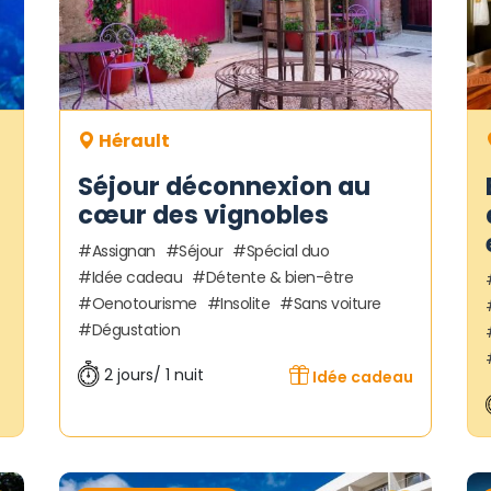
Hérault
Séjour déconnexion au
cœur des vignobles
Assignan
Séjour
Spécial duo
Idée cadeau
Détente & bien-être
Oenotourisme
Insolite
Sans voiture
Dégustation
2 jours/ 1 nuit
Idée cadeau