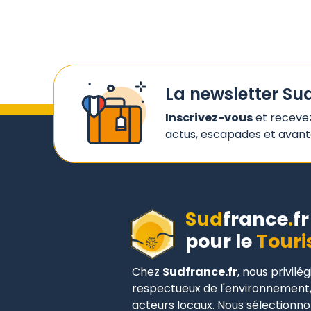
La newsletter Su
Inscrivez-vous
et receve
actus, escapades et avanta
Sud
france
.
fr
pour le
Touri
Chez
Sudfrance.fr
, nous privilé
respectueux de l'environnement,
acteurs locaux. Nous sélectionn