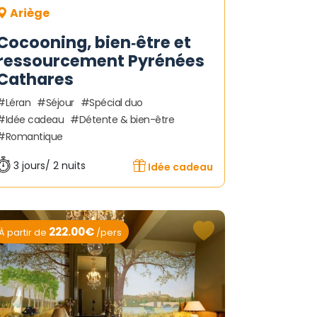
Ariège
Cocooning, bien‑être et
ressourcement Pyrénées
Cathares
Léran
Séjour
Spécial duo
Idée cadeau
Détente & bien-être
Romantique
3 jours/ 2 nuits
Idée cadeau
222.00€
À partir de
/pers