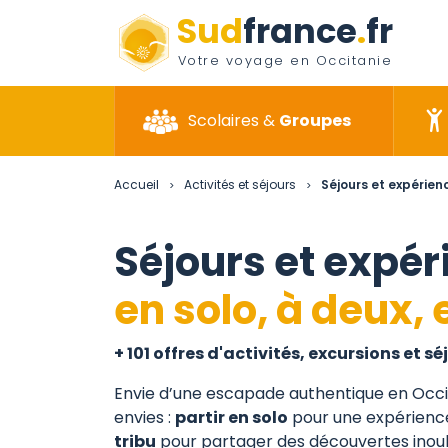
Sud
france
.
fr
Votre voyage en Occitanie
Scolaires &
Groupes
Accueil
Activités et séjours
Séjours et expérienc
>
>
Séjours et expé
en solo, à deux, 
+ 101 offres d'activités, excursions et sé
Envie d’une escapade authentique en Occi
envies :
partir en solo
pour une expérience
tribu
pour partager des découvertes inou