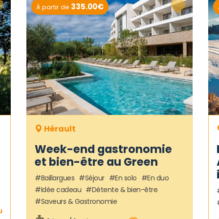
335.00€
À partir de
Hérault
Week-end gastronomie
et bien-être au Green
Baillargues
Séjour
En solo
En duo
Idée cadeau
Détente & bien-être
Saveurs & Gastronomie
u