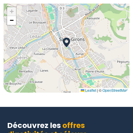
+
−
Leaflet
|
©
OpenStreetMap
Découvrez les
offres