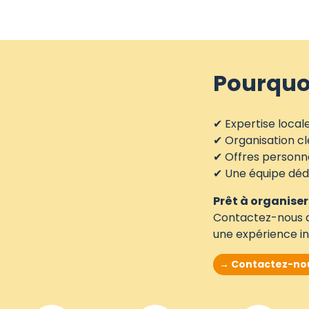
Pourquoi
✔ Expertise local
✔ Organisation cl
✔ Offres personna
✔ Une équipe dédi
Prêt à organise
Contactez-nous d
une expérience in
→ Contactez-no