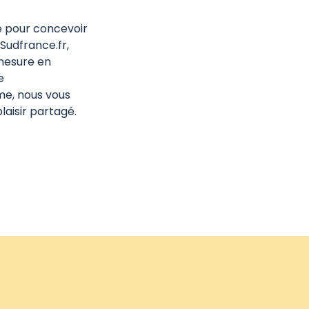
e pour concevoir
Sudfrance.fr,
mesure en
e
me, nous vous
laisir partagé.