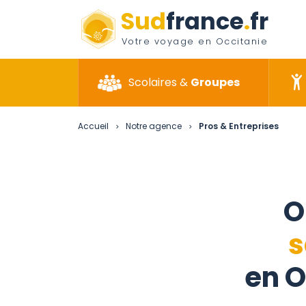
Sud
france
.
fr
Votre voyage en Occitanie
Scolaires &
Groupes
Accueil
Notre agence
Pros & Entreprises
>
>
O
s
en O