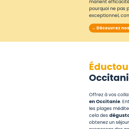
marient efficacité
pourquoi ne pas p
exceptionnel, co
→ Découvrez nos 
Éductou
Occitan
Offrez à vos coll
en Occitanie
. En
les plages médite
cela des
dégust
obtenez un séjour