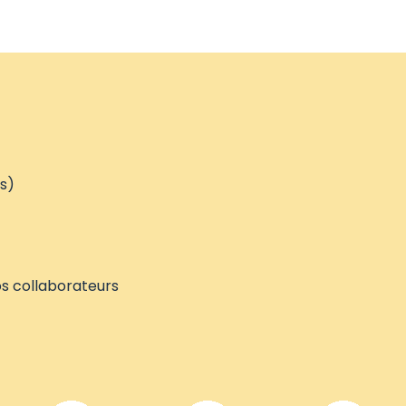
és)
os collaborateurs