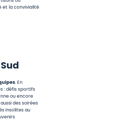
rtisans ou
 et la convivialité
 Sud
quipes
. En
: défis sportifs
sonne ou encore
aussi des soirées
s insolites au
uvenirs