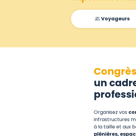
Voyageurs
Congrès
un cadre
profess
Organisez vos
co
infrastructures m
à la taille et au
plénières, espa