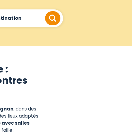
tination
e :
ontres
pignan
, dans des
des lieux adaptés
 avec salles
aille :