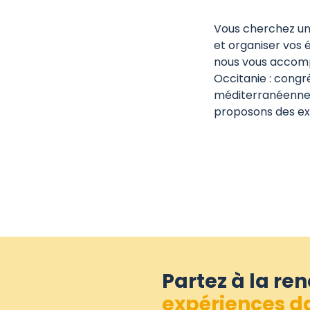
Vous cherchez une
et organiser vos 
nous vous accomp
Occitanie : congrè
méditerranéenne a
proposons des exp
Partez à la re
expériences da