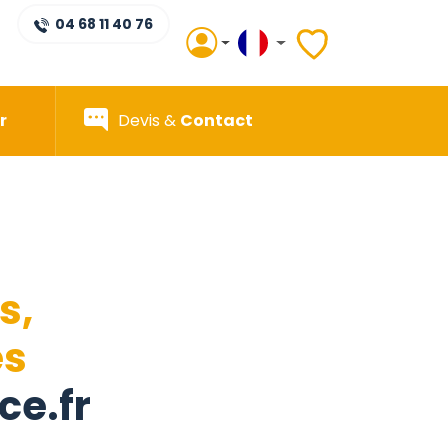
04 68 11 40 76
r
Devis &
Contact
s,
es
ce.fr