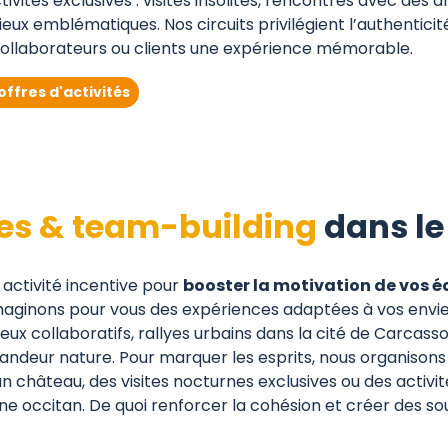
vités exclusives : visites insolites, rencontres avec des a
lieux emblématiques. Nos circuits privilégient l’authenticité
 collaborateurs ou clients une expérience mémorable.
ffres d'activités
ves & team-building
dans le
 activité incentive pour
booster la motivation de vos é
maginons pour vous des expériences adaptées à vos envies 
jeux collaboratifs, rallyes urbains dans la cité de Carcas
deur nature. Pour marquer les esprits, nous organisons 
n château, des visites nocturnes exclusives ou des activité
e occitan. De quoi renforcer la cohésion et créer des so