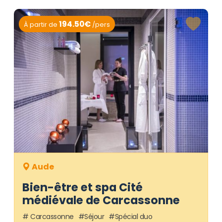
194.50€
À partir de
/pers
Aude
Bien-être et spa Cité
médiévale de Carcassonne
Carcassonne
Séjour
Spécial duo