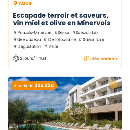
Aude
Escapade terroir et saveurs,
vin miel et olive en Minervois
Pouzols-Minervois
Séjour
Spécial duo
Idée cadeau
Oenotourisme
Savoir faire
Dégustation
Visite
2 jours/ 1 nuit
Idée cadeau
335.00€
À partir de