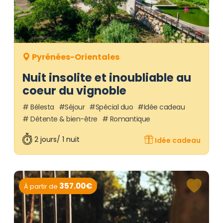
Pyrénées-Orientales
Nuit insolite et inoubliable au
coeur du vignoble
Bélesta
Séjour
Spécial duo
Idée cadeau
Détente & bien-être
Romantique
2 jours/ 1 nuit
Idée cadeau
357.00€
À partir de