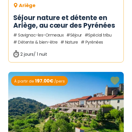
Ariège
Séjour nature et détente en
Ariège, au cœur des Pyrénées
Savignac-les-Ormeaux
Séjour
Spécial tribu
Détente & bien-être
Nature
Pyrénées
2 jours/ 1 nuit
197.00€
À partir de
/pers