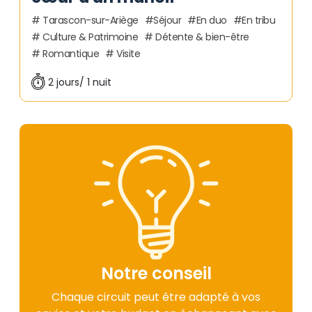
Tarascon-sur-Ariège
Séjour
En duo
En tribu
Culture & Patrimoine
Détente & bien-être
Romantique
Visite
2 jours/ 1 nuit
Notre conseil
Chaque circuit peut être adapté à vos