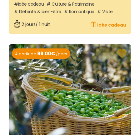
Idée cadeau
Culture & Patrimoine
Détente & bien-être
Romantique
Visite
2 jours/ 1 nuit
Idée cadeau
99.00€
À partir de
/pers