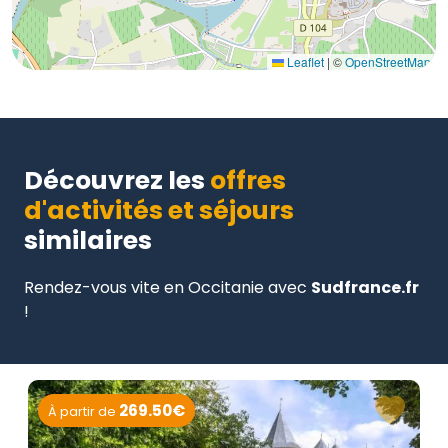
Leaflet
|
©
OpenStreetMap
Découvrez les
offres
d'activités et séjours
similaires
Rendez-vous vite en Occitanie avec
Sudfrance.fr
!
269.50€
À partir de