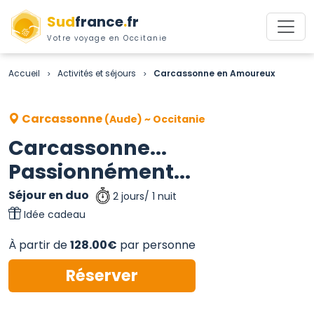
Sud
france
.
fr
Votre voyage en Occitanie
Accueil
Activités et séjours
Carcassonne en Amoureux
>
>
Carcassonne
(Aude) ~ Occitanie
Carcassonne...
Passionnément...
Séjour en duo
2 jours/ 1 nuit
Idée cadeau
À partir de
128.00€
par personne
Réserver