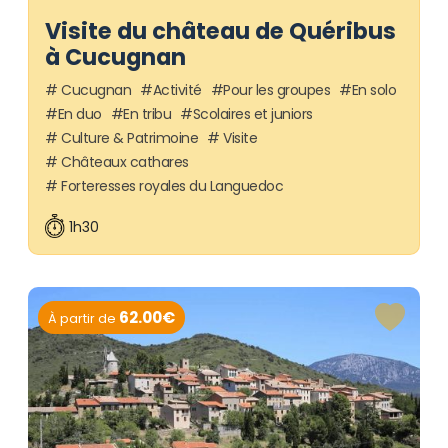
Visite du château de Quéribus
à Cucugnan
Cucugnan
Activité
Pour les groupes
En solo
En duo
En tribu
Scolaires et juniors
Culture & Patrimoine
Visite
Châteaux cathares
Forteresses royales du Languedoc
1h30
62.00€
À partir de