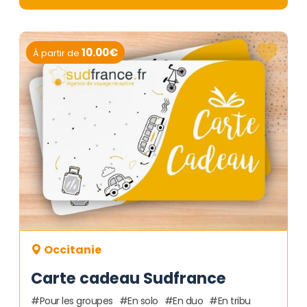
10.00€
À partir de
Occitanie
Carte cadeau Sudfrance
Pour les groupes
En solo
En duo
En tribu