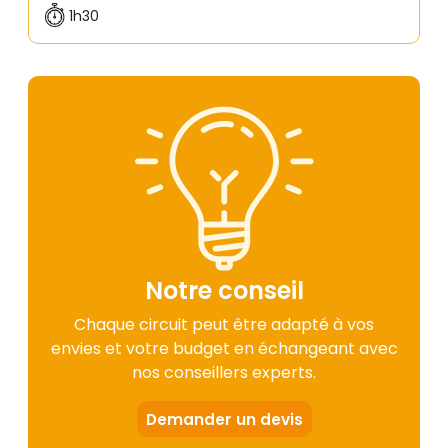
1h30
Notre conseil
Chaque circuit peut être adapté à vos
envies et votre budget en échangeant avec
nos conseillers experts.
Demander un devis