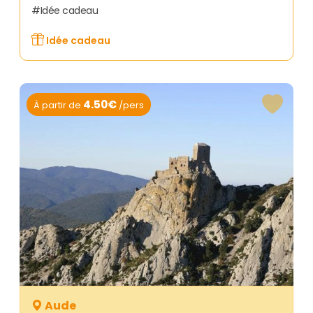
Idée cadeau
Idée cadeau
4.50€
À partir de
/pers
Aude