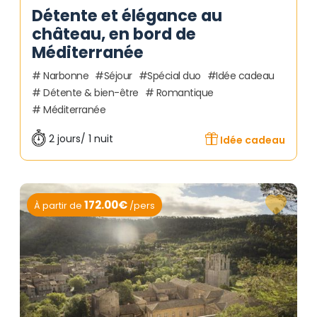
Détente et élégance au
château, en bord de
Méditerranée
Narbonne
Séjour
Spécial duo
Idée cadeau
Détente & bien-être
Romantique
Méditerranée
2 jours/ 1 nuit
Idée cadeau
172.00€
À partir de
/pers