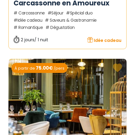
Carcassonne en Amoureux
Carcassonne
Séjour
Spécial duo
Idée cadeau
Saveurs & Gastronomie
Romantique
Dégustation
2 jours/ 1 nuit
Idée cadeau
75.00€
À partir de
/pers