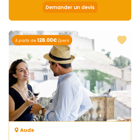
Demander un devis
128.00€
À partir de
/pers
Aude