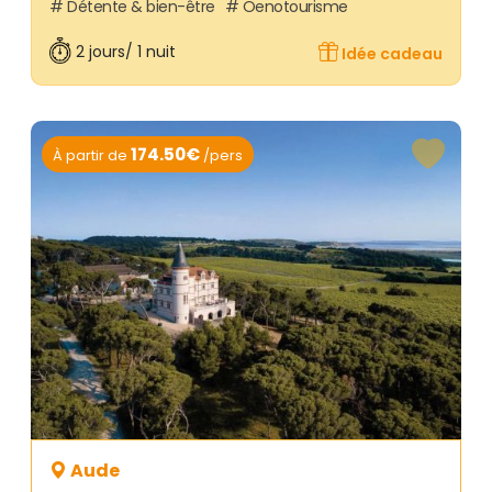
Détente & bien-être
Oenotourisme
2 jours/ 1 nuit
Idée cadeau
174.50€
À partir de
/pers
Aude