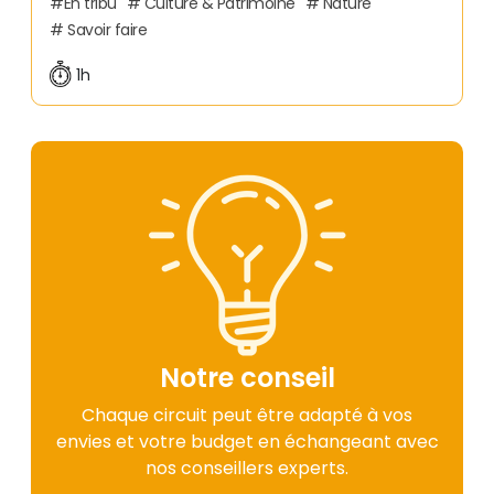
En tribu
Culture & Patrimoine
Nature
Savoir faire
1h
Notre conseil
Chaque circuit peut être adapté à vos
envies et votre budget en échangeant avec
nos conseillers experts.