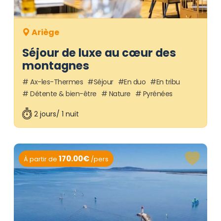
Ariège
Séjour de luxe au cœur des
montagnes
Ax-les-Thermes
Séjour
En duo
En tribu
Détente & bien-être
Nature
Pyrénées
2 jours/ 1 nuit
170.00€
À partir de
/pers