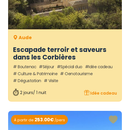
Aude
Escapade terroir et saveurs
dans les Corbières
Boutenac
Séjour
Spécial duo
Idée cadeau
Culture & Patrimoine
Oenotourisme
Dégustation
Visite
2 jours/ 1 nuit
Idée cadeau
253.00€
À partir de
/pers