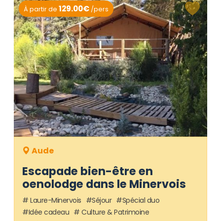
129.00€
À partir de
/pers
Aude
Escapade bien-être en
oenolodge dans le Minervois
Laure-Minervois
Séjour
Spécial duo
Idée cadeau
Culture & Patrimoine