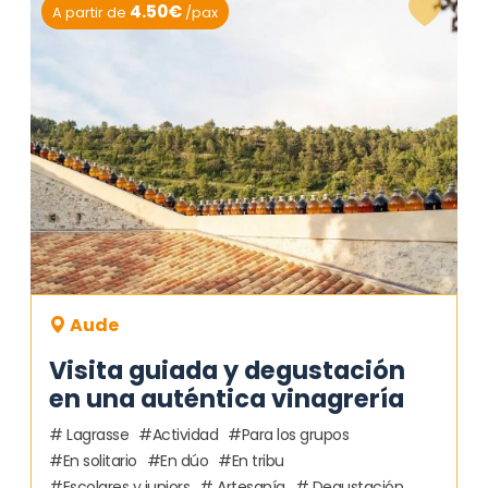
4.50€
A partir de
/pax
Aude
Visita guiada y degustación
en una auténtica vinagrería
Lagrasse
Actividad
Para los grupos
En solitario
En dúo
En tribu
Escolares y juniors
Artesanía
Degustación