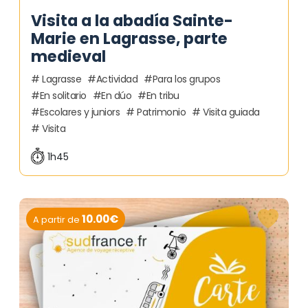
Visita a la abadía Sainte-
Marie en Lagrasse, parte
medieval
Lagrasse
Actividad
Para los grupos
En solitario
En dúo
En tribu
Escolares y juniors
Patrimonio
Visita guiada
Visita
1h45
10.00€
A partir de