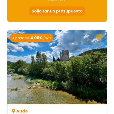
Solicitar un presupuesto
4.00€
A partir de
/pax
Aude