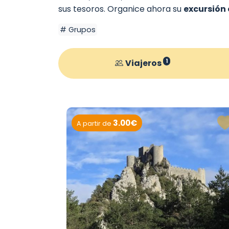
sus tesoros. Organice ahora su
excursión
Grupos
Viajeros
1
3.00€
A partir de