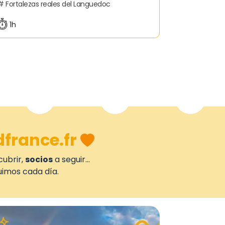
Fortalezas reales del Languedoc
1h
france.fr
ubrir,
socios
a seguir...
uimos cada día.