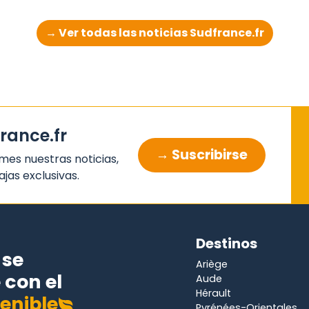
→ Ver todas las noticias Sudfrance.fr
france.fr
→ Suscribirse
mes nuestras noticias,
jas exclusivas.
Destinos
se
Ariège
con el
Aude
Hérault
enible
Pyrénées-Orientales