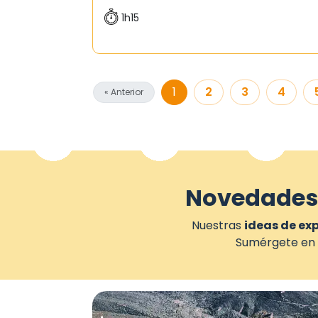
1h15
1
2
3
4
« Anterior
Novedades
Nuestras
ideas de ex
Sumérgete en 