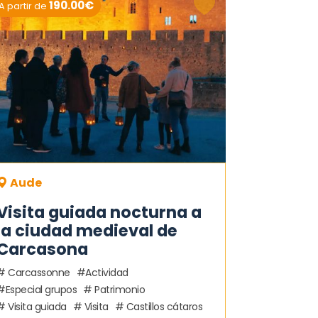
190.00€
A partir de
Aude
Visita guiada nocturna a
la ciudad medieval de
Carcasona
Carcassonne
Actividad
Especial grupos
Patrimonio
Visita guiada
Visita
Castillos cátaros