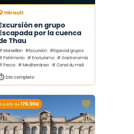
Hérault
Excursión en grupo
Escapada por la cuenca
de Thau
Marseillan
Excursión
Especial grupos
Patrimonio
Enoturismo
Gastronomía
Pesca
Mediterráneo
Canal du midi
Día completo
175.00€
A partir de