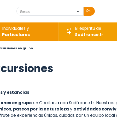
Ok
Individuales y
El espíritu de
Particulares
Sudfrance.fr
xcursiones en grupo
xcursiones
es y estancias
iones en grupo
en Occitania con Sudfrance.fr. Nuestro
micos
,
paseos por la naturaleza
y
actividades conviv
isfrute de experiencias únicas, guiadas por un equipo loca