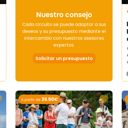
Nuestro consejo
Cada circuito se puede adaptar a sus
deseos y su presupuesto mediante el
intercambio con nuestros asesores
expertos.
Solicitar un presupuesto
35.50€
A partir de