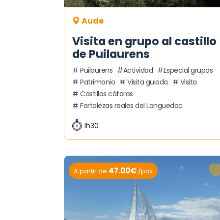
Aude
Visita en grupo al castillo
de Puilaurens
Puilaurens
Actividad
Especial grupos
Patrimonio
Visita guiada
Visita
Castillos cátaros
Fortalezas reales del Languedoc
1h30
47.00€
A partir de
/pax