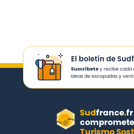
El boletín de Sud
Suscríbete
y recibe cada 
ideas de escapadas y venta
Sud
france
.
fr
compromete 
Turismo Sost