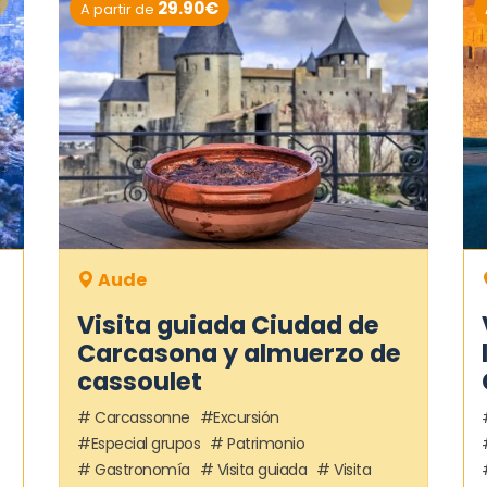
29.90€
A partir de
Aude
Visita guiada Ciudad de
Carcasona y almuerzo de
cassoulet
Carcassonne
Excursión
Especial grupos
Patrimonio
Gastronomía
Visita guiada
Visita