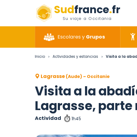
Sud
france
.
fr
Su viaje a Occitania
Escolares y
Grupos
Inicio
Actividades y estancias
Visita a la aba
>
>
Lagrasse
(Aude) ~ Occitanie
Visita a la abad
Lagrasse, parte
Actividad
1h45