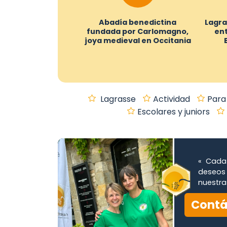
Abadía benedictina
Lagra
fundada por Carlomagno,
ent
joya medieval en Occitania
Lagrasse
Actividad
Para
Escolares y juniors
« Cada 
deseos 
nuestra
Contá