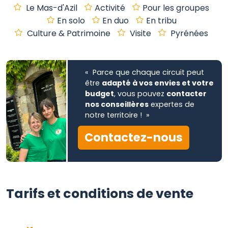
Le Mas-d'Azil
Activité
Pour les groupes
En solo
En duo
En tribu
Culture & Patrimoine
Visite
Pyrénées
« Parce que chaque circuit peut
être
adapté à vos envies et votre
budget
, vous pouvez
contacter
nos conseillères
expertes de
notre territoire ! »
Contactez-nous
Tarifs et conditions de vente