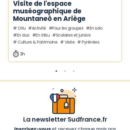
Visite de l'espace
muséographique de
Mountaneô en Ariège
Orlu
Activité
Pour les groupes
En solo
En duo
En tribu
Scolaires et juniors
Culture & Patrimoine
Visite
Pyrénées
3h
La newsletter Sudfrance.fr
Inscrivez-vous
et recevez chaque mois nos