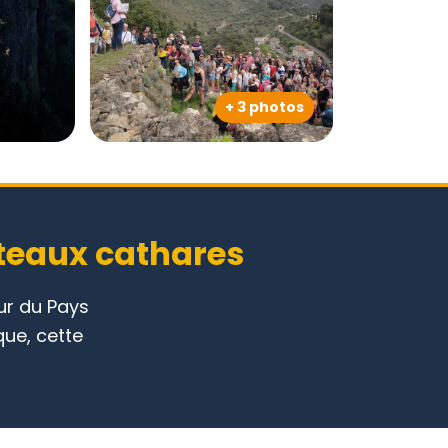
+ 3 photos
âteaux cathares
ur du Pays
que, cette