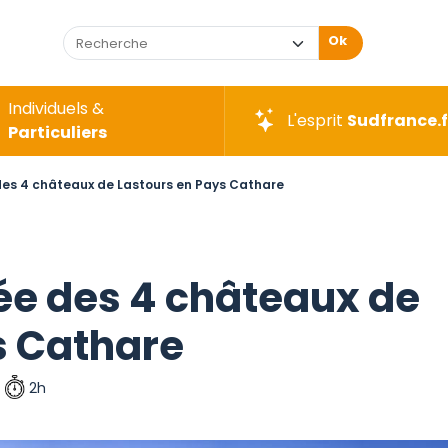
Ok
Individuels &
L'esprit
Sudfrance.f
Particuliers
es 4 châteaux de Lastours en Pays Cathare
e des 4 châteaux de
s Cathare
2h