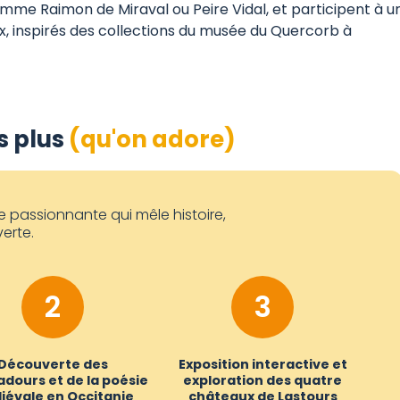
me Raimon de Miraval ou Peire Vidal, et participent à u
ux, inspirés des collections du musée du Quercorb à
s plus
(qu'on adore)
re passionnante qui mêle histoire,
erte.
2
3
Découverte des
Exposition interactive et
dours et de la poésie
exploration des quatre
iévale en Occitanie
châteaux de Lastours