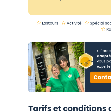
Lastours
Activité
Spécial sco
R
« Parce
adapté 
vous p
expertes
Conta
Tarifs et conditions