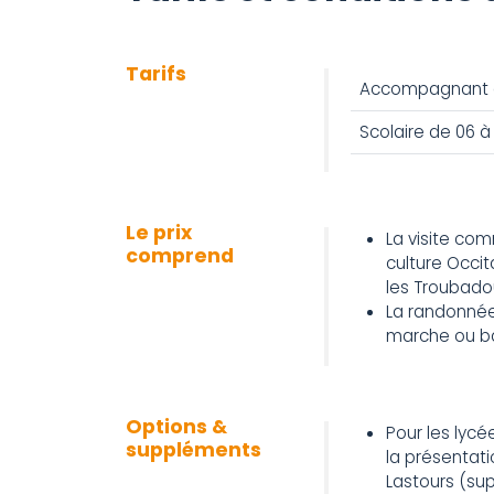
Tarifs
Accompagnant d
Scolaire de 06 à
Le prix
La visite co
comprend
culture Occi
les Troubado
La randonnée 
marche ou bas
Options &
Pour les lycé
suppléments
la présentat
Lastours (su