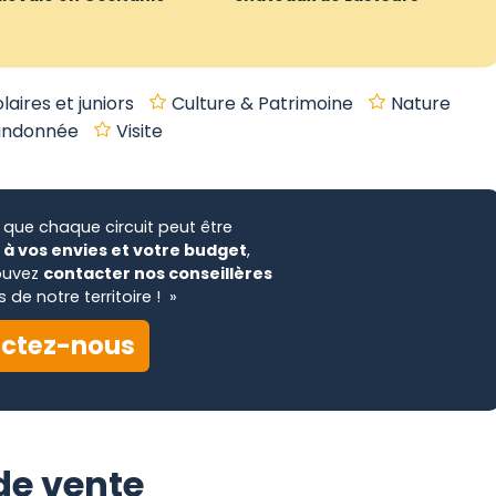
laires et juniors
Culture & Patrimoine
Nature
andonnée
Visite
 que chaque circuit peut être
à vos envies et votre budget
,
ouvez
contacter nos conseillères
 de notre territoire ! »
ctez-nous
 de vente