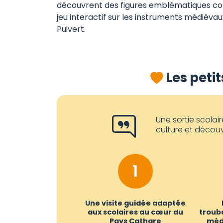
découvrent des figures emblématiques com
jeu interactif sur les instruments médiéva
Puivert.
Les petit
Une sortie scolai
culture et découv
1
Une visite guidée adaptée
aux scolaires au cœur du
trouba
Pays Cathare
méd