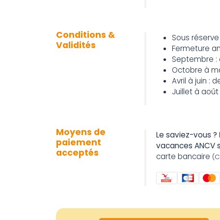
Conditions &
Sous réserve 
Validités
Fermeture ann
Septembre : d
Octobre à mar
Avril à juin : 
Juillet à août
Moyens de
Le saviez-vous ?
paiement
vacances ANCV 
acceptés
carte bancaire
(C