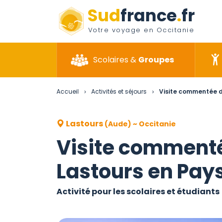
Sud
france
.
fr
Votre voyage en Occitanie
Scolaires &
Groupes
Accueil
Activités et séjours
Visite commentée d
>
>
Lastours
(Aude) ~ Occitanie
Visite commenté
Lastours en Pay
Activité pour les scolaires et étudiants