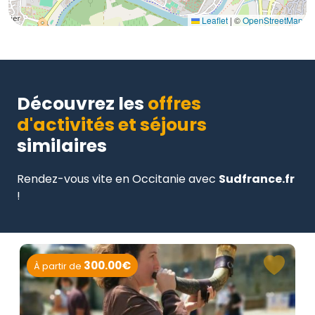
Leaflet
|
©
OpenStreetMap
Découvrez les
offres
d'activités et séjours
similaires
Rendez-vous vite en Occitanie avec
Sudfrance.fr
!
300.00€
À partir de