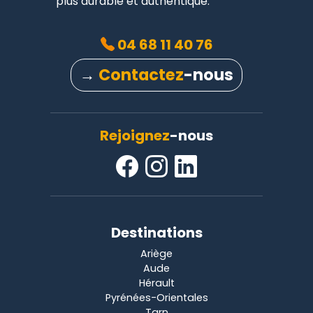
plus durable et authentique.
04 68 11 40 76
→
Contactez
-nous
Rejoignez
-nous
Destinations
Ariège
Aude
Hérault
Pyrénées-Orientales
Tarn