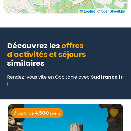
Leaflet
|
©
OpenStreetMap
Découvrez les
offres
d'activités et séjours
similaires
Rendez-vous vite en Occitanie avec
Sudfrance.fr
!
4.50€
À partir de
/pers