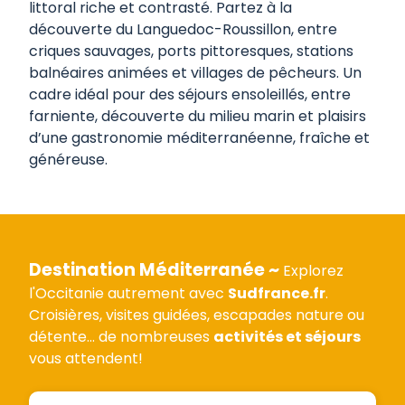
littoral riche et contrasté. Partez à la
découverte du Languedoc-Roussillon, entre
criques sauvages, ports pittoresques, stations
balnéaires animées et villages de pêcheurs. Un
cadre idéal pour des séjours ensoleillés, entre
farniente, découverte du milieu marin et plaisirs
d’une gastronomie méditerranéenne, fraîche et
généreuse.
Destination Méditerranée ~
Explorez
l'Occitanie autrement avec
Sudfrance.fr
.
Croisières, visites guidées, escapades nature ou
détente... de nombreuses
activités et séjours
vous attendent!