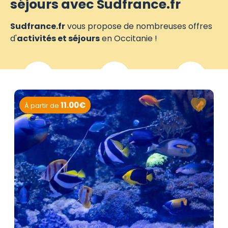
séjours avec Sudfrance.fr
Sudfrance.fr
vous propose de nombreuses offres
d'
activités et séjours
en Occitanie !
11.00€
À partir de