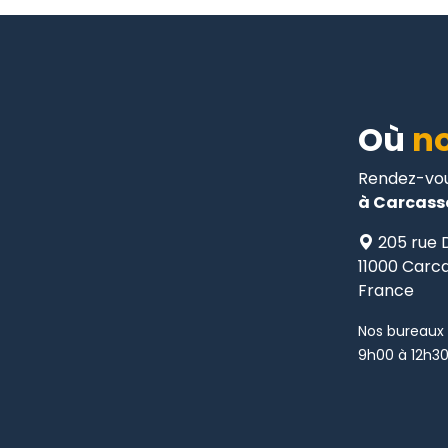
Où
no
Rendez-vou
à Carcass
205 rue 
11000 Carc
France
Nos bureaux 
9h00 à 12h30