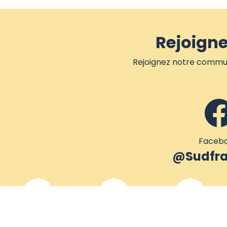
Rejoign
Rejoignez notre communa
Faceb
@Sudfra