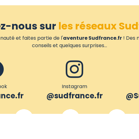
ez-nous sur
les réseaux Sud
uté et faites partie de l'
aventure Sudfrance.fr
! Des n
conseils et quelques surprises...
ook
Instagram
nce.fr
@sudfrance.fr
@Su