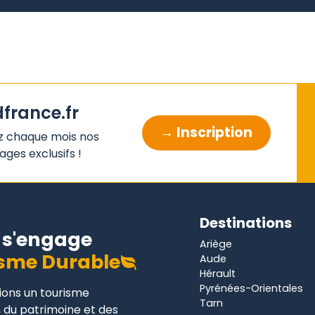
dfrance.fr
→ Inscription
z chaque mois nos
ges exclusifs !
Destinations
s'engage
Ariège
sme Durable
Aude
Hérault
Pyrénées-Orientales
gions un tourisme
Tarn
 du patrimoine et des