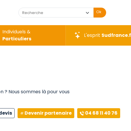
Ok
Individuels &
L'esprit
Sudfrance.f
Particuliers
ion ? Nous sommes là pour vous
devis
Devenir partenaire
04 68 11 40 76