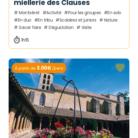
miellerie des Clauses
Montséret
Activité
Pour les groupes
En solo
En duo
En tribu
Scolaires et juniors
Nature
Savoir faire
Dégustation
Visite
1h15
3.00€
À partir de
/pers