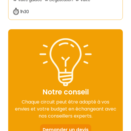
1h30
Notre conseil
Chaque circuit peut être adapté à vos
envies et votre budget en échangeant avec
nos conseillers experts.
Demander un devis