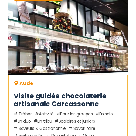
Aude
Visite guidée chocolaterie
artisanale Carcassonne
Trèbes
Activité
Pour les groupes
En solo
En duo
En tribu
Scolaires et juniors
Saveurs & Gastronomie
Savoir faire
Visite guidée
Dégustation
Visite