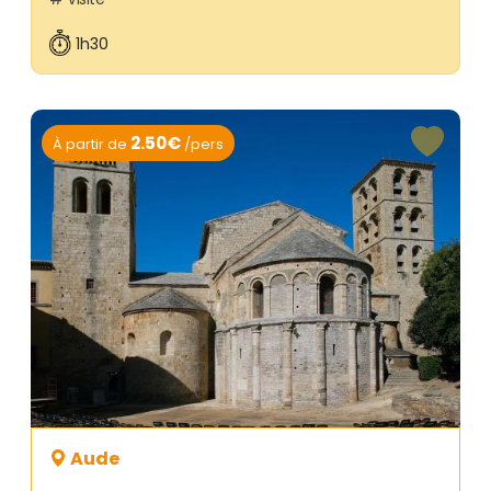
1h30
2.50€
À partir de
/pers
Aude