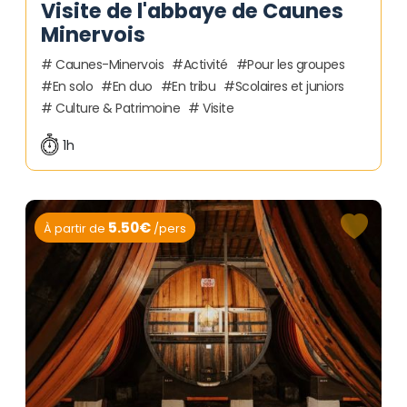
Visite de l'abbaye de Caunes
Minervois
Caunes-Minervois
Activité
Pour les groupes
En solo
En duo
En tribu
Scolaires et juniors
Culture & Patrimoine
Visite
1h
5.50€
À partir de
/pers