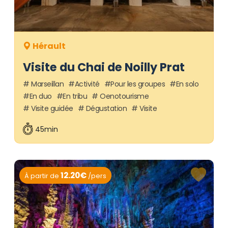
Hérault
Visite du Chai de Noilly Prat
Marseillan
Activité
Pour les groupes
En solo
En duo
En tribu
Oenotourisme
Visite guidée
Dégustation
Visite
45min
12.20€
À partir de
/pers