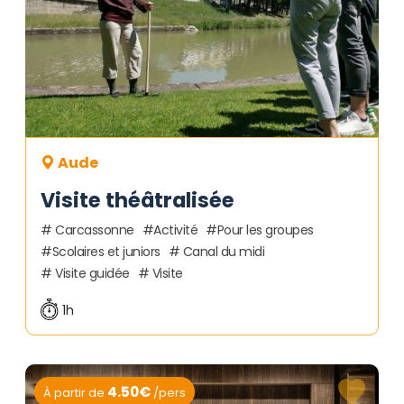
Aude
Visite théâtralisée
Carcassonne
Activité
Pour les groupes
Scolaires et juniors
Canal du midi
Visite guidée
Visite
1h
4.50€
À partir de
/pers