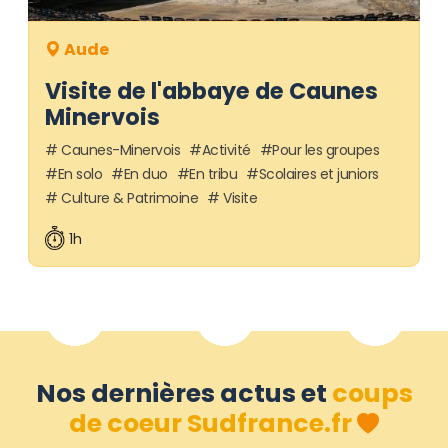
Aude
Visite de l'abbaye de Caunes
Minervois
Caunes-Minervois
Activité
Pour les groupes
En solo
En duo
En tribu
Scolaires et juniors
Culture & Patrimoine
Visite
1h
Nos dernières actus et
coups
de coeur Sudfrance.fr