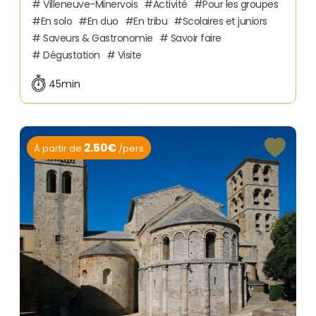
Villeneuve-Minervois
Activité
Pour les groupes
En solo
En duo
En tribu
Scolaires et juniors
Saveurs & Gastronomie
Savoir faire
Dégustation
Visite
45min
2.50€
À partir de
/pers