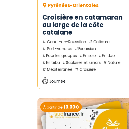
Pyrénées-Orientales
Croisière en catamaran
au large de la côte
catalane
Canet-en-Roussillon
Collioure
Port-Vendres
Excursion
Pour les groupes
En solo
En duo
En tribu
Scolaires et juniors
Nature
Méditerranée
Croisière
Journée
10.00€
À partir de