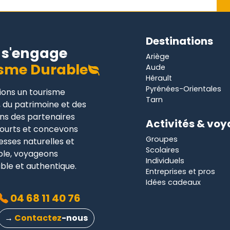
Destinations
s'engage
Ariège
sme Durable
Aude
Hérault
Pyrénées-Orientales
gions un tourisme
Tarn
 du patrimoine et des
ons des partenaires
Activités & vo
 courts et concevons
Groupes
hesses naturelles et
Scolaires
mble, voyageons
Individuels
ble et authentique.
Entreprises et pros
Idées cadeaux
04 68 11 40 76
→
Contactez
-nous