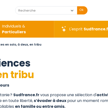
Ok
Individuels &
L'esprit
Sudfrance.f
Particuliers
es en solo, à deux, en tribu
riences
en tribu
jours
tanie ?
Sudfrance.fr
vous propose une sélection d'
activ
 en toute liberté,
s’évader à deux
pour un moment roma
bliables
en famille ou entre amis.