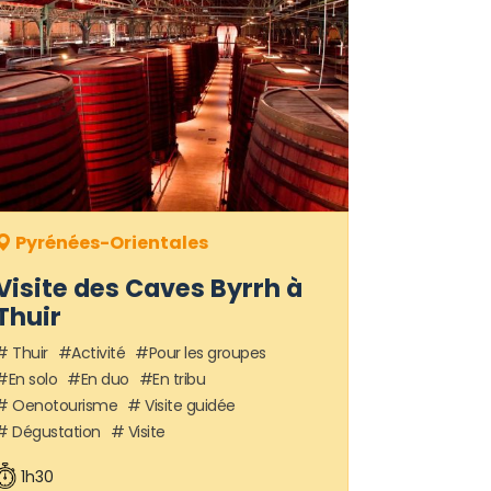
Pyrénées-Orientales
Visite des Caves Byrrh à
Thuir
Thuir
Activité
Pour les groupes
En solo
En duo
En tribu
Oenotourisme
Visite guidée
Dégustation
Visite
1h30