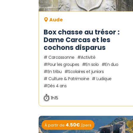
Aude
Box chasse au trésor :
Dame Carcas et les
cochons disparus
Carcassonne
Activité
Pour les groupes
En solo
En duo
En tribu
Scolaires et juniors
Culture & Patrimoine
Ludique
Dès 4 ans
1h15
4.50€
À partir de
/pers