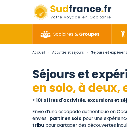
Sud
france
.
fr
Votre voyage en Occitanie
Scolaires &
Groupes
Accueil
Activités et séjours
Séjours et expérienc
>
>
Séjours et expé
en solo, à deux, 
+ 101 offres d'activités, excursions et sé
Envie d’une escapade authentique en Occi
envies :
partir en solo
pour une expérience
tribu
pour partager des découvertes inou