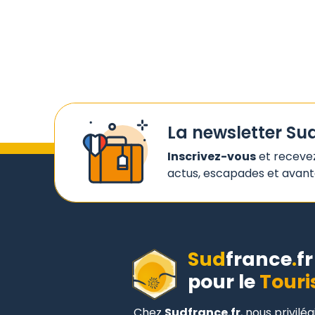
La newsletter Su
Inscrivez-vous
et receve
actus, escapades et avanta
Sud
france
.
fr
pour le
Touri
Chez
Sudfrance.fr
, nous privilé