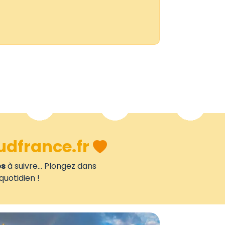
udfrance.fr
es
à suivre... Plongez dans
quotidien !