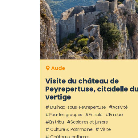
Aude
Visite du château de
Peyrepertuse, citadelle d
vertige
Duilhac-sous-Peyrepertuse
Activité
Pour les groupes
En solo
En duo
En tribu
Scolaires et juniors
Culture & Patrimoine
Visite
Châteaux cathares