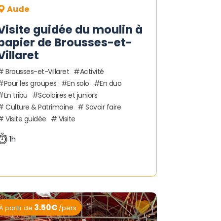
Aude
Visite guidée du moulin à
papier de Brousses-et-
Villaret
Brousses-et-Villaret
Activité
Pour les groupes
En solo
En duo
En tribu
Scolaires et juniors
Culture & Patrimoine
Savoir faire
Visite guidée
Visite
1h
3.50€
À partir de
/pers