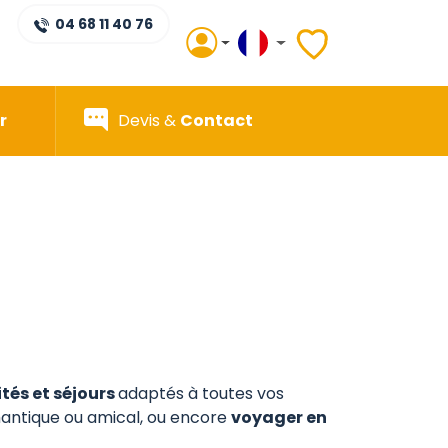
04 68 11 40 76
r
Devis &
Contact
ités et séjours
adaptés à toutes vos
ntique ou amical, ou encore
voyager en