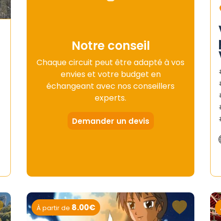
Notre conseil
Chaque circuit peut être adapté à vos
envies et votre budget en
échangeant avec nos conseillers
experts.
Demander un devis
8.00€
À partir de