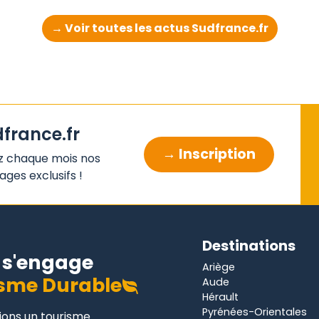
→ Voir toutes les actus Sudfrance.fr
dfrance.fr
→ Inscription
z chaque mois nos
ges exclusifs !
Destinations
s'engage
Ariège
sme Durable
Aude
Hérault
Pyrénées-Orientales
gions un tourisme