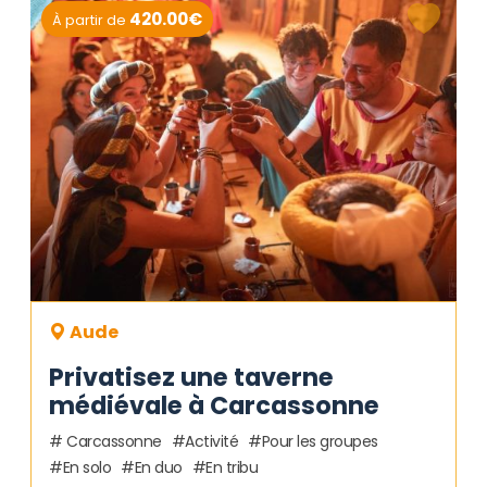
420.00€
À partir de
Aude
Privatisez une taverne
médiévale à Carcassonne
Carcassonne
Activité
Pour les groupes
En solo
En duo
En tribu