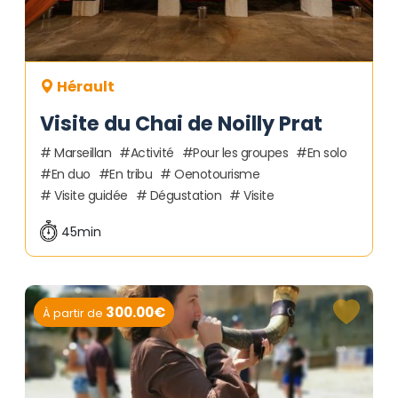
Hérault
Visite du Chai de Noilly Prat
Marseillan
Activité
Pour les groupes
En solo
En duo
En tribu
Oenotourisme
Visite guidée
Dégustation
Visite
45min
300.00€
À partir de