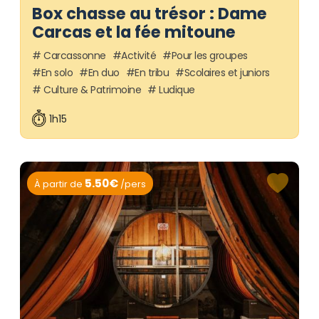
Box chasse au trésor : Dame
Carcas et la fée mitoune
Carcassonne
Activité
Pour les groupes
En solo
En duo
En tribu
Scolaires et juniors
Culture & Patrimoine
Ludique
1h15
5.50€
À partir de
/pers