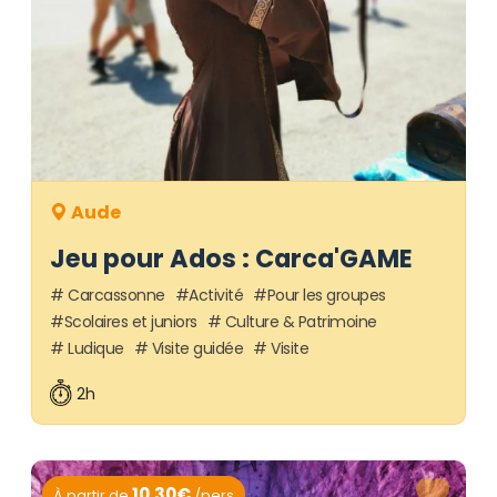
Aude
Jeu pour Ados : Carca'GAME
Carcassonne
Activité
Pour les groupes
Scolaires et juniors
Culture & Patrimoine
Ludique
Visite guidée
Visite
2h
10.30€
À partir de
/pers