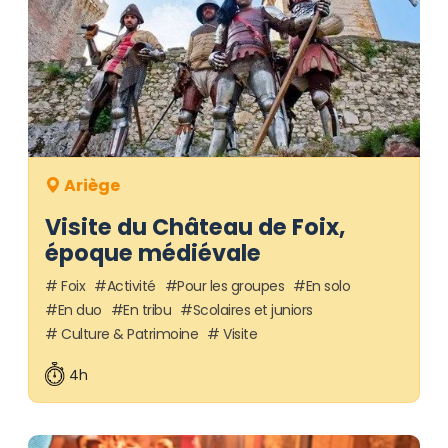
Ariège
Visite du Château de Foix,
époque médiévale
Foix
Activité
Pour les groupes
En solo
En duo
En tribu
Scolaires et juniors
Culture & Patrimoine
Visite
4h