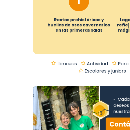
1
Restos prehistóricos y
Lago
huellas de osos cavernarios
refle
en las primeras salas
mági
Limousis
Actividad
Para 
Escolares y juniors
« Cada 
deseos 
nuestra
Contá