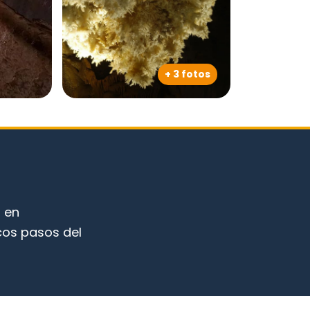
+ 3 fotos
a
en
ocos pasos del