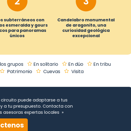
2
3
s subterráneos con
Candelabro monumental
jos esmeralda y gours
de aragonito, una
cos para panoramas
curiosidad geológica
únicos
excepcional
los grupos
En solitario
En dúo
En tribu
Patrimonio
Cuevas
Visita
circuito puede adaptarse a tus
y a tu presupuesto. Contacta con
s asesoras expertas locales »
ctenos