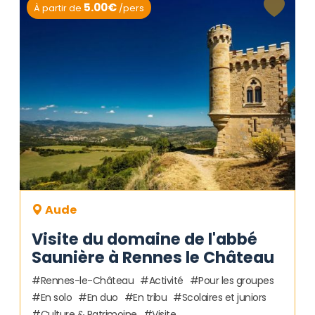
5.00€
À partir de
/pers
Aude
Visite du domaine de l'abbé
Saunière à Rennes le Château
Rennes-le-Château
Activité
Pour les groupes
En solo
En duo
En tribu
Scolaires et juniors
Culture & Patrimoine
Visite