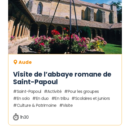
Aude
Visite de l’abbaye romane de
Saint-Papoul
Saint-Papoul
Activité
Pour les groupes
En solo
En duo
En tribu
Scolaires et juniors
Culture & Patrimoine
Visite
1h30