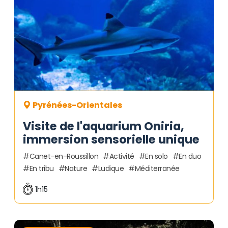
Pyrénées-Orientales
Visite de l'aquarium Oniria,
immersion sensorielle unique
Canet-en-Roussillon
Activité
En solo
En duo
En tribu
Nature
Ludique
Méditerranée
1h15