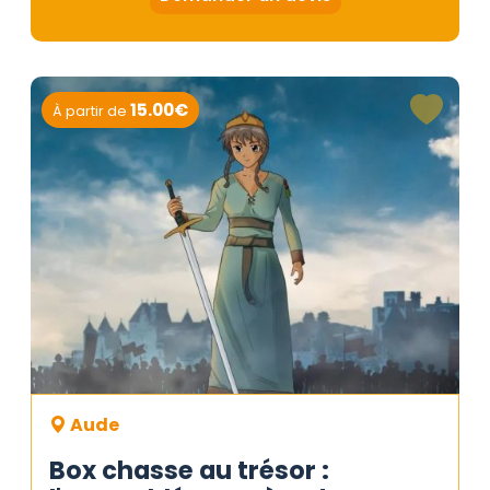
15.00€
À partir de
Aude
Box chasse au trésor :