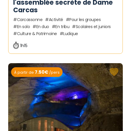
l'assemblée secrète de Dame
Carcas
Carcassonne
Activité
Pour les groupes
En solo
En duo
En tribu
Scolaires et juniors
Culture & Patrimoine
Ludique
1h15
7.50€
À partir de
/pers