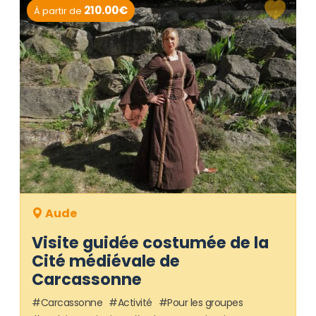
210.00€
À partir de
Aude
Visite guidée costumée de la
Cité médiévale de
Carcassonne
Carcassonne
Activité
Pour les groupes