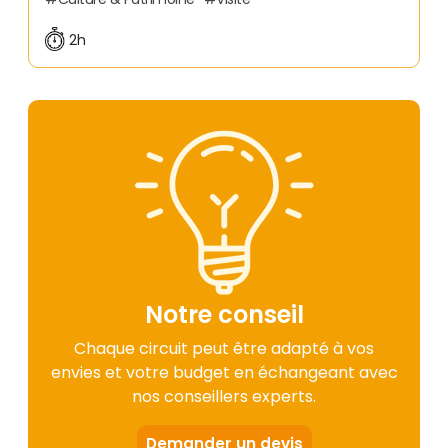
2h
Notre conseil
Chaque circuit peut être adapté à vos
envies et votre budget en échangeant avec
nos conseillers experts.
Demander un devis