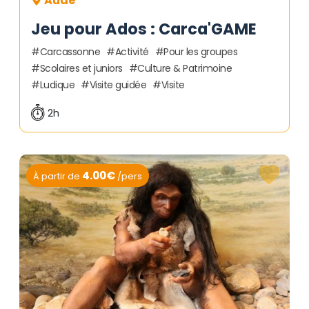
Aude
Jeu pour Ados : Carca'GAME
Carcassonne
Activité
Pour les groupes
Scolaires et juniors
Culture & Patrimoine
Ludique
Visite guidée
Visite
2h
4.00€
À partir de
/pers