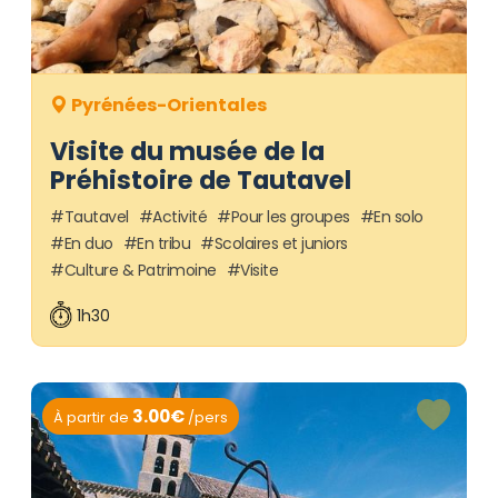
Pyrénées-Orientales
Visite du musée de la
Préhistoire de Tautavel
Tautavel
Activité
Pour les groupes
En solo
En duo
En tribu
Scolaires et juniors
Culture & Patrimoine
Visite
1h30
3.00€
À partir de
/pers