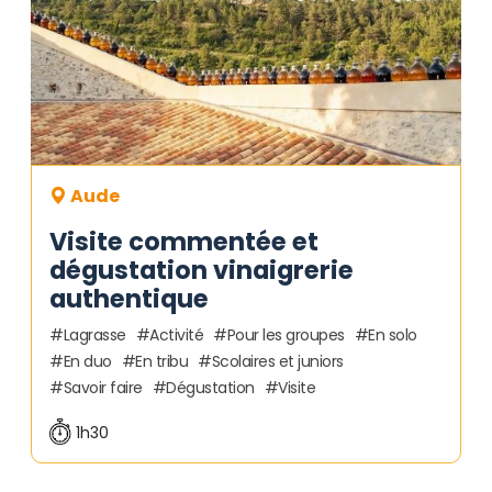
Aude
Visite commentée et
dégustation vinaigrerie
authentique
Lagrasse
Activité
Pour les groupes
En solo
En duo
En tribu
Scolaires et juniors
Savoir faire
Dégustation
Visite
1h30