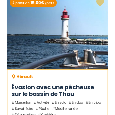
15.00€
À partir de
/pers
Hérault
Évasion avec une pêcheuse
sur le bassin de Thau
Marseillan
Activité
En solo
En duo
En tribu
Savoir faire
Pêche
Méditerranée
Dégustation
Croisière