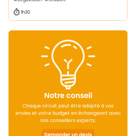
1h30
Notre conseil
Chaque circuit peut être adapté à vos
envies et votre budget en échangeant avec
nos conseillers experts.
Demander un devis