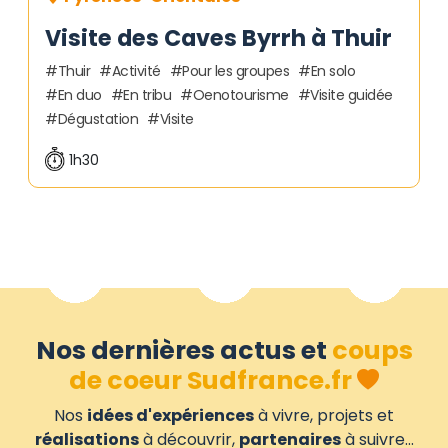
Visite des Caves Byrrh à Thuir
Thuir
Activité
Pour les groupes
En solo
En duo
En tribu
Oenotourisme
Visite guidée
Dégustation
Visite
1h30
Nos dernières actus et
coups
de coeur Sudfrance.fr
Nos
idées d'expériences
à vivre, projets et
réalisations
à découvrir,
partenaires
à suivre...