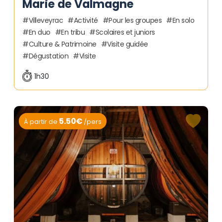
Marie de Valmagne
Villeveyrac
Activité
Pour les groupes
En solo
En duo
En tribu
Scolaires et juniors
Culture & Patrimoine
Visite guidée
Dégustation
Visite
1h30
5.50€
À partir de
/pers