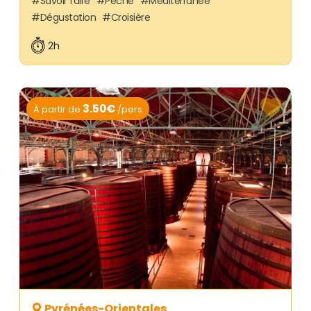
Savoir faire
Pêche
Méditerranée
Dégustation
Croisière
2h
3.50€
À partir de
/pers
Pyrénées-Orientales