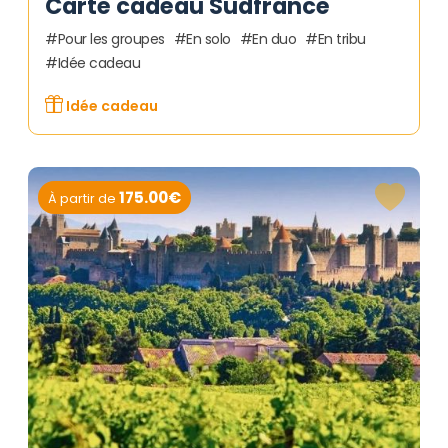
Carte cadeau Sudfrance
Pour les groupes
En solo
En duo
En tribu
Idée cadeau
Idée cadeau
175.00€
À partir de