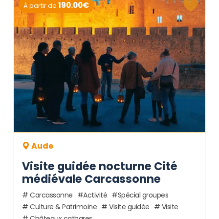
190.00€
À partir de
Aude
Visite guidée nocturne Cité
médiévale Carcassonne
Carcassonne
Activité
Spécial groupes
Culture & Patrimoine
Visite guidée
Visite
Châteaux cathares